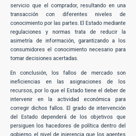
servicio que el comprador, resultando en una
transacción con diferentes niveles de
conocimiento por las partes. El Estado mediante
regulaciones y normas trata de reducir la
asimetría de información, garantizando a los
consumidores el conocimiento necesario para
tomar decisiones acertadas.
En conclusión, los fallos de mercado son
ineficiencias en las asignaciones de los
recursos, por lo que el Estado tiene el deber de
N
o
intervenir en la actividad económica para
m
b
corregir dichos fallos. El grado de intervención
E
r
m
e
p
del Estado dependerá de los objetivos que
*
r
E
e
persiguen los hacedores de política dentro del
m
s
a
a
gobierno, el nivel de injerencia que los agentes
i