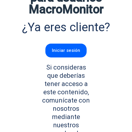
MacroMonitor
¿Ya eres cliente?
Iniciar sesión
Si consideras
que deberías
tener acceso a
este contenido,
comunícate con
nosotros
mediante
nuestros
N