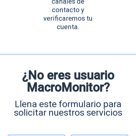
canales de
o
m
contacto y
b
E
r
verificaremos tu
m
e
p
*
cuenta.
r
E
e
m
s
a
a
i
l
Suscribirme
*
¿No eres usuario
MacroMonitor?
Llena este formulario para
solicitar nuestros servicios