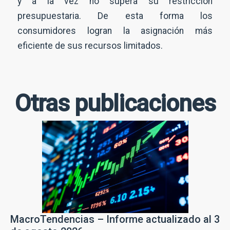
y a la vez no supera su restricción
presupuestaria. De esta forma los
consumidores logran la asignación más
eficiente de sus recursos limitados.
Otras publicaciones
N
o
m
b
E
r
m
e
p
*
r
E
e
m
MacroTendencias – Informe actualizado al 3
s
a
a
i