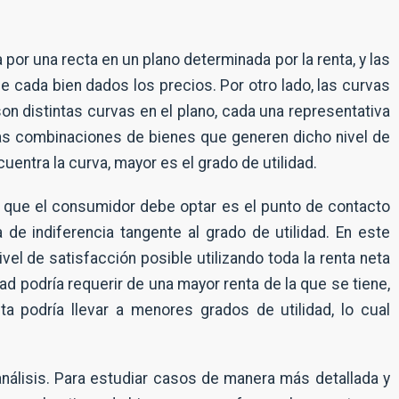
por una recta en un plano determinada por la renta, y las
 cada bien dados los precios. Por otro lado, las curvas
son distintas curvas en el plano, cada una representativa
las combinaciones de bienes que generen dicho nivel de
N
o
uentra la curva, mayor es el grado de utilidad.
m
b
E
r
m
e
la que el consumidor debe optar es el punto de contacto
p
*
r
E
a de indiferencia tangente al grado de utilidad. En este
e
m
s
a
a
el de satisfacción posible utilizando toda la renta neta
i
l
Suscribirme
ad podría requerir de una mayor renta de la que se tiene,
*
ta podría llevar a menores grados de utilidad, lo cual
análisis. Para estudiar casos de manera más detallada y