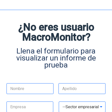
¿No eres usuario
MacroMonitor?
Llena el formulario para
visualizar un informe de
prueba
N
o
m
Nombre
Apellidos
N
b
o
m
E
D
r
b
m
r
e
E
r