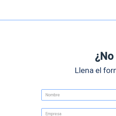
¿No 
Llena el for
N
o
m
Nombre
b
E
r
m