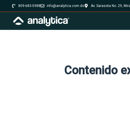
809-683-5988
info@analytica.com.do
Av. Sarasota No. 29, Mi
Contenido e