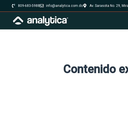
809-683-5988
info@analytica.com.do
Av. Sarasota No. 29, Mi
Contenido e