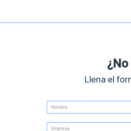
¿No 
Llena el for
N
o
m
Nombre
b
E
r
m