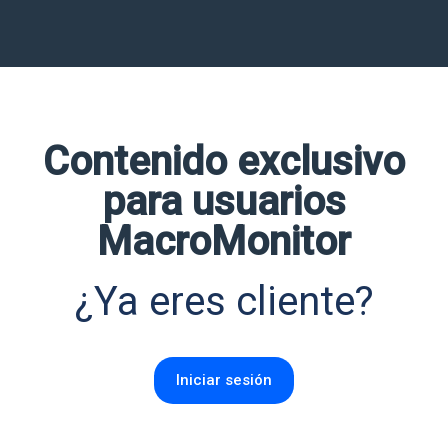
Contenido exclusivo
para usuarios
MacroMonitor
¿Ya eres cliente?
N
Iniciar sesión
o
m
b
E
r
m
e