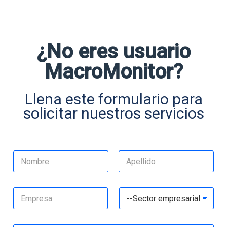
p
*
r
E
e
m
s
a
a
i
l
¿No eres usuario
Suscribirme
*
MacroMonitor?
Llena este formulario para
solicitar nuestros servicios
N
o
m
Nombre
Apellidos
b
E
D
r
m
r
e
p
o
*
r
p