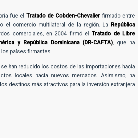
oria fue el
Tratado de Cobden-Chevalier
firmado entre
o el comercio multilateral de la región. La
República
rdos comerciales, en 2004 firmó el
Tratado de Libre
mérica y República Dominicana (DR-CAFTA)
, que ha
 los países firmantes.
 se han reducido los costos de las importaciones hacia
uctos locales hacia nuevos mercados. Asimismo, ha
N
o
os destinos más atractivos para la inversión extranjera
m
b
E
r
m
e
p
*
r
E
e
m
s
a
a
i
l
Suscribirme
*