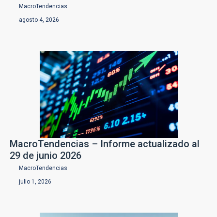
MacroTendencias
agosto 4, 2026
N
o
m
b
E
r
m
e
p
*
r
E
e
m
s
a
a
i
l
Suscribirme
*
MacroTendencias – Informe actualizado al
29 de junio 2026
MacroTendencias
julio 1, 2026