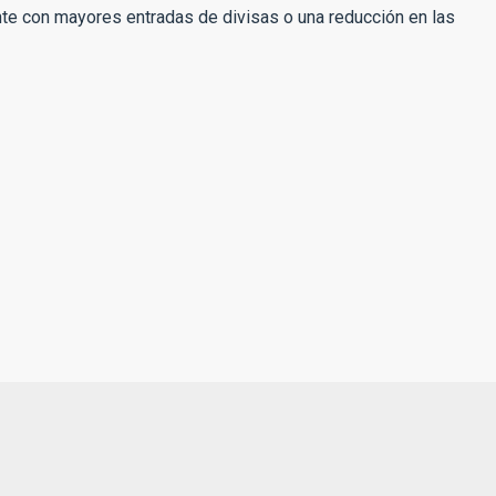
ente con mayores entradas de divisas o una reducción en las
N
o
m
b
E
r
m
e
p
*
r
E
e
m
s
a
a
i
l
Suscribirme
*