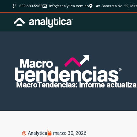
809-683-5988
info@analytica.com.do
Av. Sarasota No. 29, Mi
MacroTendencias: Informe actualiza
Analytica
marzo 30, 2026