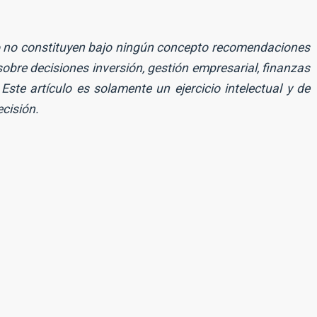
r
m
e
p
*
r
E
e
lo no constituyen bajo ningún concepto recomendaciones
m
s
a
a
i
obre decisiones inversión, gestión empresarial, finanzas
l
Suscribirme
*
Este artículo es solamente un ejercicio intelectual y de
ecisión.