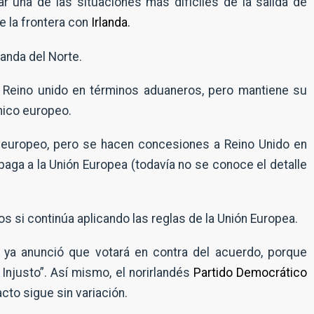
iar una de las situaciones más difíciles de la salida de
e la frontera con
Irlanda.
landa del Norte.
de Reino unido en términos aduaneros, pero mantiene su
nico europeo.
o europeo, pero se hacen concesiones a Reino Unido en
aga a la Unión Europea (todavía no se conoce el detalle
os si continúa aplicando las reglas de la Unión Europea.
, ya anunció que votará en contra del acuerdo, porque
Injusto”. Así mismo, el norirlandés
Partido Democrático
N
o
cto sigue sin variación.
m
b
E