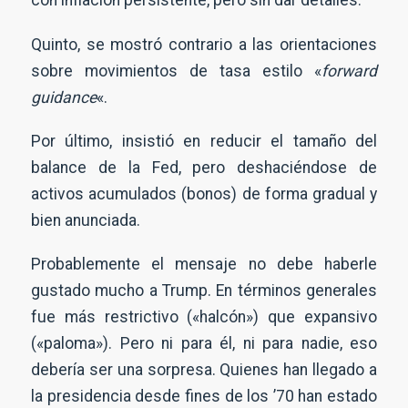
con inflación persistente, pero sin dar detalles.
Quinto, se mostró contrario a las orientaciones
sobre movimientos de tasa estilo «
forward
guidance
«.
Por último, insistió en reducir el tamaño del
balance de la Fed, pero deshaciéndose de
activos acumulados (bonos) de forma gradual y
bien anunciada.
N
o
m
Probablemente el mensaje no debe haberle
b
E
r
gustado mucho a Trump. En términos generales
m
e
p
*
fue más restrictivo («halcón») que expansivo
r
E
e
m
s
(«paloma»). Pero ni para él, ni para nadie, eso
a
a
i
debería ser una sorpresa. Quienes han llegado a
l
Suscribirme
*
la presidencia desde fines de los ’70 han estado