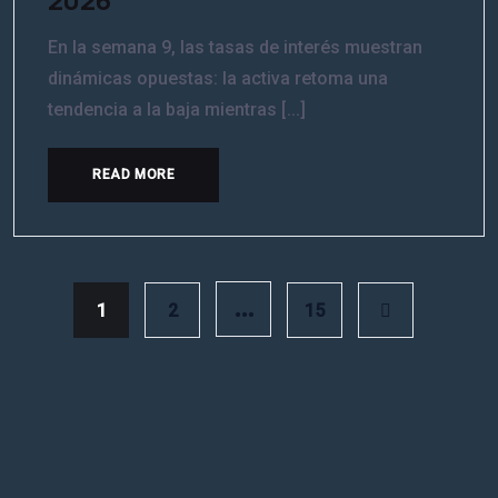
En la semana 9, las tasas de interés muestran
dinámicas opuestas: la activa retoma una
tendencia a la baja mientras [...]
READ MORE
…
1
2
15