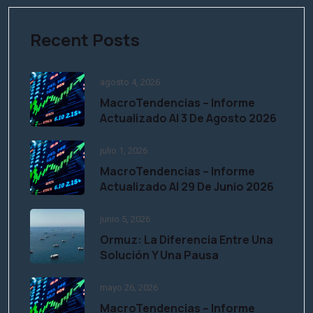
Recent Posts
agosto 4, 2026
MacroTendencias – Informe
Actualizado Al 3 De Agosto 2026
julio 1, 2026
MacroTendencias – Informe
Actualizado Al 29 De Junio 2026
junio 5, 2026
Ormuz: La Diferencia Entre Una
Solución Y Una Pausa
mayo 26, 2026
MacroTendencias – Informe