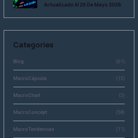
Actualizado Al 26 De Mayo 2026
Categories
Blog
(61)
MacroCápsula
(13)
MacroChart
(3)
MacroConcept
(58)
MacroTendencias
(11)