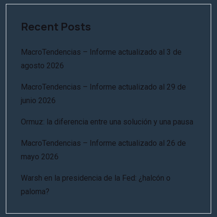
Recent Posts
MacroTendencias – Informe actualizado al 3 de
agosto 2026
MacroTendencias – Informe actualizado al 29 de
junio 2026
Ormuz: la diferencia entre una solución y una pausa
MacroTendencias – Informe actualizado al 26 de
mayo 2026
Warsh en la presidencia de la Fed: ¿halcón o
paloma?