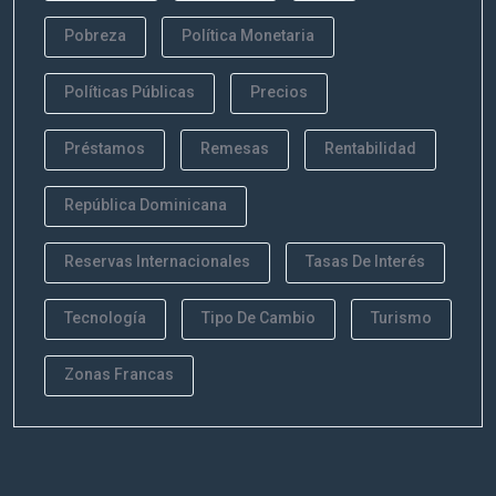
Pobreza
Política Monetaria
Políticas Públicas
Precios
Préstamos
Remesas
Rentabilidad
República Dominicana
Reservas Internacionales
Tasas De Interés
Tecnología
Tipo De Cambio
Turismo
Zonas Francas