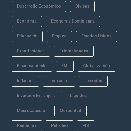
Desarrollo Económico
Divisas
Economía
Economía Dominicana
Educación
Empleo
Estados Unidos
Exportaciones
Externalidades
Financiamiento
FMI
Globalización
Inflación
Innovación
Inversión
Inversión Extranjera
Liquidez
MacroCápsula
Morosidad
Pandemia
Petróleo
PIB