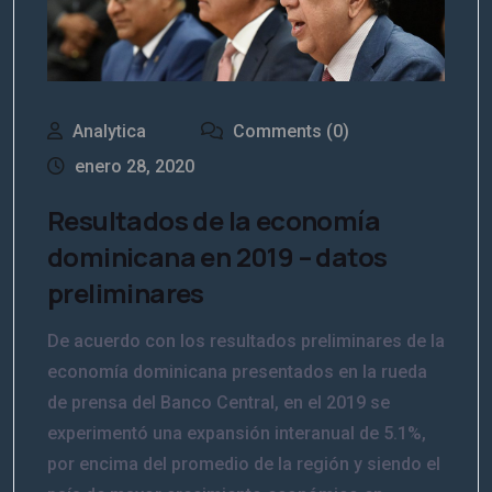
Analytica
Comments (0)
enero 28, 2020
Resultados de la economía
dominicana en 2019 – datos
preliminares
De acuerdo con los resultados preliminares de la
economía dominicana presentados en la rueda
de prensa del Banco Central, en el 2019 se
experimentó una expansión interanual de 5.1%,
por encima del promedio de la región y siendo el