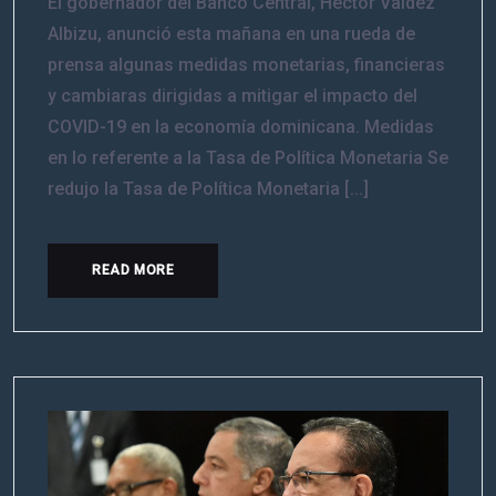
El gobernador del Banco Central, Héctor Valdez
Albizu, anunció esta mañana en una rueda de
prensa algunas medidas monetarias, financieras
y cambiaras dirigidas a mitigar el impacto del
COVID-19 en la economía dominicana. Medidas
en lo referente a la Tasa de Política Monetaria Se
redujo la Tasa de Política Monetaria [...]
READ MORE