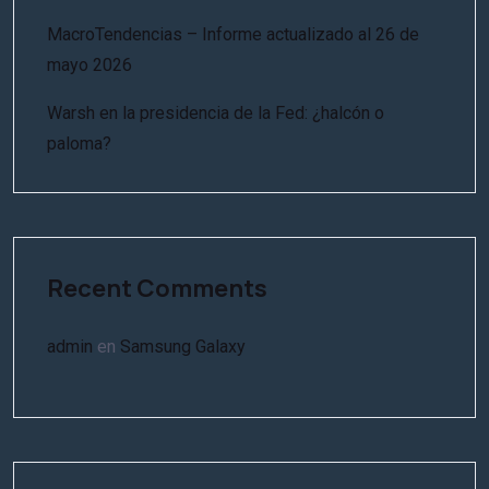
MacroTendencias – Informe actualizado al 26 de
mayo 2026
Warsh en la presidencia de la Fed: ¿halcón o
paloma?
Recent Comments
admin
en
Samsung Galaxy