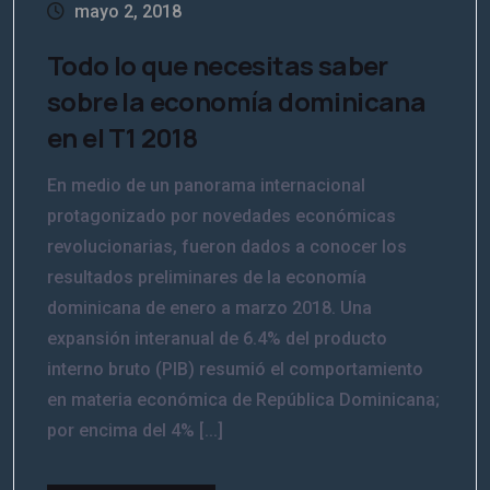
mayo 2, 2018
Todo lo que necesitas saber
sobre la economía dominicana
en el T1 2018
En medio de un panorama internacional
protagonizado por novedades económicas
revolucionarias, fueron dados a conocer los
resultados preliminares de la economía
dominicana de enero a marzo 2018. Una
expansión interanual de 6.4% del producto
interno bruto (PIB) resumió el comportamiento
N
o
en materia económica de República Dominicana;
m
b
E
por encima del 4% [...]
r
m
e
p
*
r
E
e