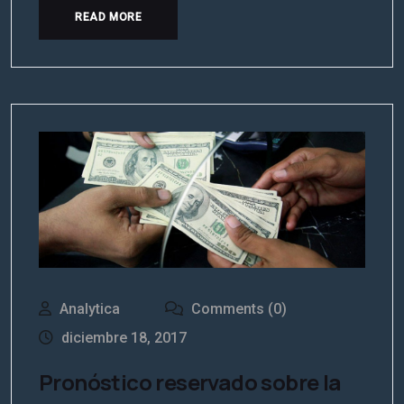
m
s
READ MORE
a
a
i
l
Suscribirme
*
Analytica
Comments (0)
diciembre 18, 2017
Pronóstico reservado sobre la