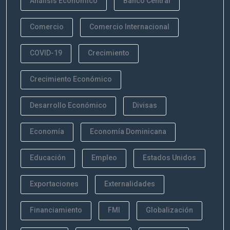
Análisis Económico
Banco Central
Comercio
Comercio Internacional
COVID-19
Crecimiento
Crecimiento Económico
Desarrollo Económico
Divisas
Economía
Economía Dominicana
Educación
Empleo
Estados Unidos
Exportaciones
Externalidades
Financiamiento
FMI
Globalización