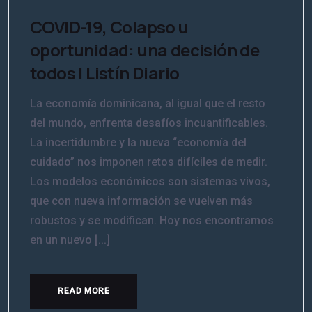
COVID-19, Colapso u
oportunidad: una decisión de
todos | Listín Diario
La economía dominicana, al igual que el resto
del mundo, enfrenta desafíos incuantificables.
La incertidumbre y la nueva “economía del
cuidado” nos imponen retos difíciles de medir.
Los modelos económicos son sistemas vivos,
que con nueva información se vuelven más
robustos y se modifican. Hoy nos encontramos
en un nuevo [...]
READ MORE