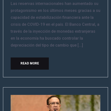
Las reservas internacionales han aumentado su
protagonismo en los últimos meses gracias a su
capacidad de estabilización financiera ante la
crisis de COVID-19 en el país. El Banco Central, a
través de la inyección de monedas extranjeras
en la economía ha buscado controlar la
depreciación del tipo de cambio que [...]
READ MORE