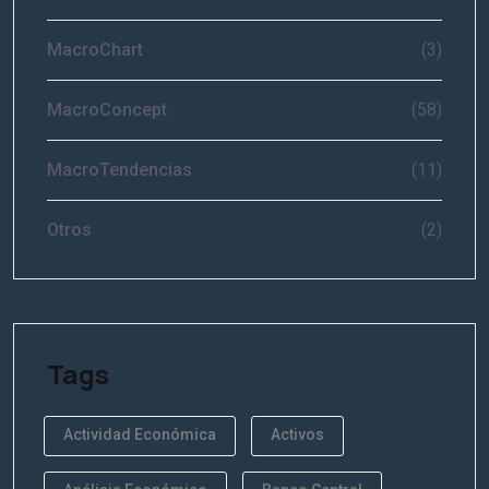
MacroChart
(3)
MacroConcept
(58)
MacroTendencias
(11)
Otros
(2)
Tags
Actividad Económica
Activos