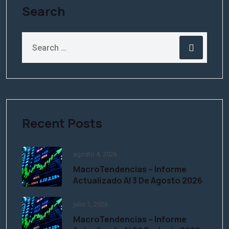
Search
Recent Posts
agosto 4, 2026
MacroTendencias – Informe
Actualizado Al 3 De Agosto 2026
julio 1, 2026
MacroTendencias – Informe