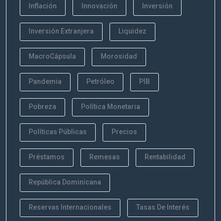
Inflación
Innovación
Inversión
Inversión Extranjera
Liquidez
MacroCápsula
Morosidad
Pandemia
Petróleo
PIB
Pobreza
Política Monetaria
Políticas Públicas
Precios
Préstamos
Remesas
Rentabilidad
República Dominicana
Reservas Internacionales
Tasas De Interés