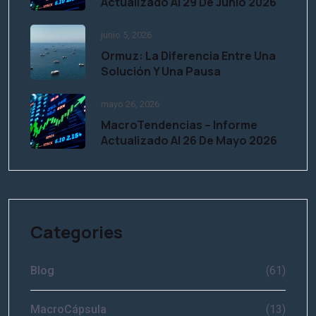
Actualizado Al 29 De Junio 2026
junio 5, 2026
Ormuz: La Diferencia Entre Una
Solución Y Una Pausa
mayo 26, 2026
MacroTendencias – Informe
Actualizado Al 26 De Mayo 2026
Categories
Blog
(61)
MacroCápsula
(13)