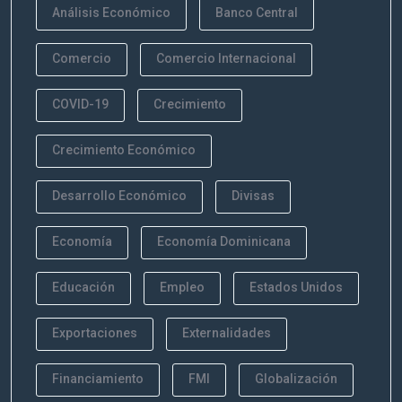
Análisis Económico
Banco Central
Comercio
Comercio Internacional
COVID-19
Crecimiento
Crecimiento Económico
Desarrollo Económico
Divisas
Economía
Economía Dominicana
Educación
Empleo
Estados Unidos
Exportaciones
Externalidades
Financiamiento
FMI
Globalización