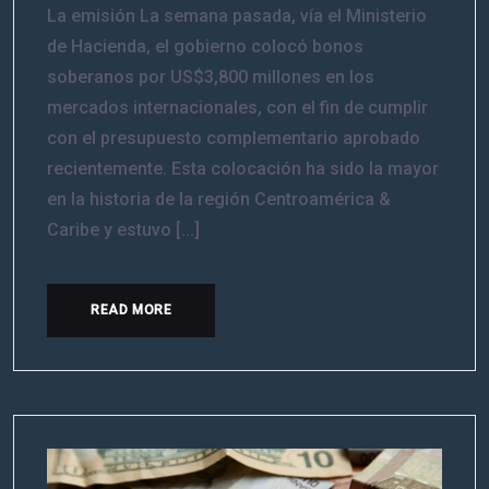
La emisión La semana pasada, vía el Ministerio
de Hacienda, el gobierno colocó bonos
soberanos por US$3,800 millones en los
mercados internacionales, con el fin de cumplir
con el presupuesto complementario aprobado
recientemente. Esta colocación ha sido la mayor
en la historia de la región Centroamérica &
Caribe y estuvo [...]
READ MORE