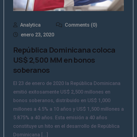
Analytica
Comments (0)
enero 23, 2020
República Dominicana coloca
US$ 2,500 MM en bonos
soberanos
El 23 de enero de 2020 la República Dominicana
emitió exitosamente US$ 2,500 millones en
bonos soberanos, distribuido en US$ 1,000
millones a 4.5% a 10 años y US$ 1,500 millones a
5.875% a 40 años. Esta emisión a 40 años
constituye un hito en el desarrollo de República
Dominicana [...]