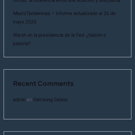
Ormuz: la diferencia entre una solución y una pausa
MacroTendencias – Informe actualizado al 26 de
mayo 2026
Warsh en la presidencia de la Fed: ¿halcón o
paloma?
Recent Comments
admin
en
Samsung Galaxy