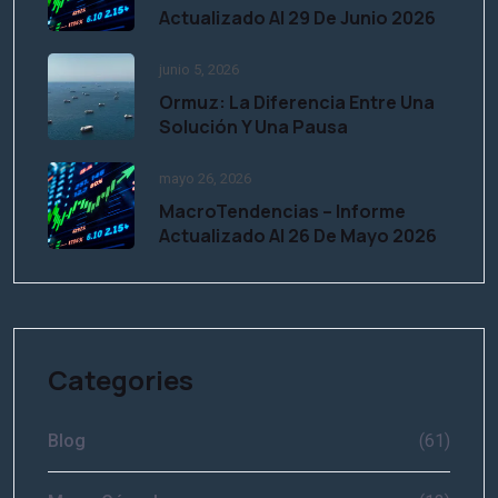
Actualizado Al 29 De Junio 2026
junio 5, 2026
Ormuz: La Diferencia Entre Una
Solución Y Una Pausa
mayo 26, 2026
MacroTendencias – Informe
Actualizado Al 26 De Mayo 2026
Categories
Blog
(61)