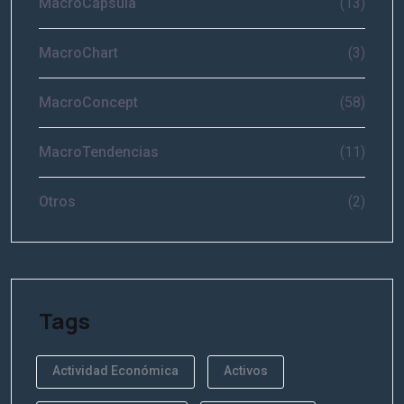
MacroCápsula
(13)
MacroChart
(3)
MacroConcept
(58)
MacroTendencias
(11)
Otros
(2)
Tags
Actividad Económica
Activos