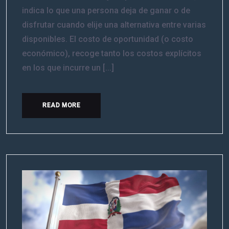
indica lo que una persona deja de ganar o de
disfrutar cuando elije una alternativa entre varias
disponibles. El costo de oportunidad (o costo
económico), recoge tanto los costos explícitos
en los que incurre un [...]
READ MORE