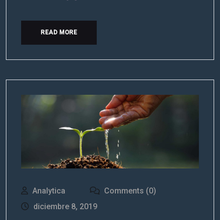
READ MORE
N
o
m
b
Analytica
Comments (0)
E
r
m
e
diciembre 8, 2019
p
*
r
E