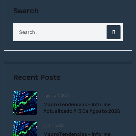
Search
Recent Posts
agosto 4, 2026
MacroTendencias – Informe
Actualizado Al 3 De Agosto 2026
julio 1, 2026
MacroTendencias – Informe