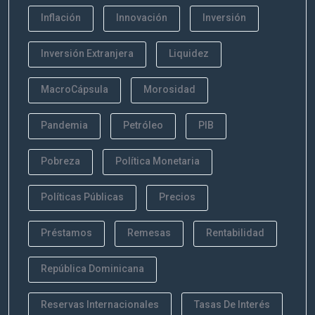
Inflación
Innovación
Inversión
Inversión Extranjera
Liquidez
MacroCápsula
Morosidad
Pandemia
Petróleo
PIB
Pobreza
Política Monetaria
Políticas Públicas
Precios
Préstamos
Remesas
Rentabilidad
República Dominicana
Reservas Internacionales
Tasas De Interés