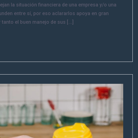
lejan la situación financiera de una empresa y/o una
nden entre sí, por eso aclararlos apoya en gran
tanto el buen manejo de sus [...]