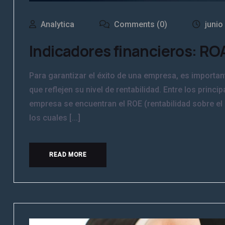
Analytica
Comments (0)
junio
Indicadores financieros: RO
Para garantizar el éxito de una empresa, es importan
que reflejen su nivel de rentabilidad. Entre los princ
empresa se encuentran el ROE (rentabilidad sobre el p
los cuales [...]
READ MORE