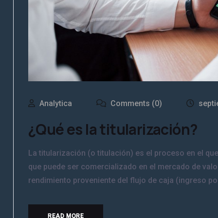
Analytica
Comments (0)
septi
¿Qué es la titularización?
La titularización (o titulación) es el proceso en el q
que puede ser comercializado en el mercado de valor
rendimiento proveniente del flujo de caja (ingreso por 
READ MORE