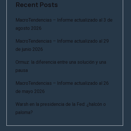
Recent Posts
MacroTendencias – Informe actualizado al 3 de
agosto 2026
MacroTendencias – Informe actualizado al 29
de junio 2026
Ormuz: la diferencia entre una solución y una
pausa
MacroTendencias – Informe actualizado al 26
de mayo 2026
Warsh en la presidencia de la Fed: ¿halcón o
paloma?