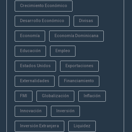
Crecimiento Económico
Desarrollo Económico
Divisas
Economía
Economía Dominicana
Educación
Empleo
Estados Unidos
Exportaciones
Externalidades
Financiamiento
FMI
Globalización
Inflación
Innovación
Inversión
Inversión Extranjera
Liquidez