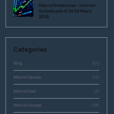
MacroTendencias – Informe
Actualizado Al 26 De Mayo
2026
Categories
Blog
(61)
MacroCápsula
(13)
MacroChart
(3)
MacroConcept
(58)