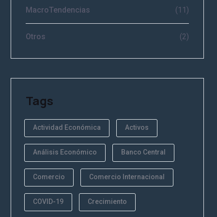
MacroTendencias
(11)
Otros
(2)
Tags
Actividad Económica
Activos
Análisis Económico
Banco Central
Comercio
Comercio Internacional
COVID-19
Crecimiento