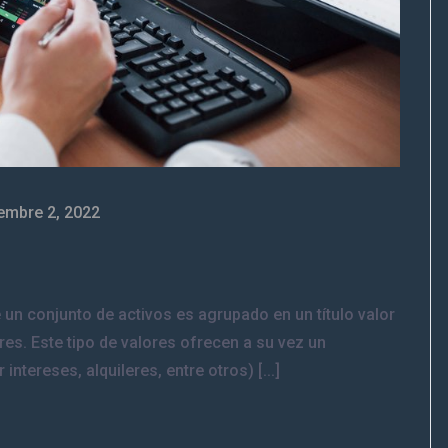
embre 2, 2022
ue un conjunto de activos es agrupado en un título valor
es. Este tipo de valores ofrecen a su vez un
intereses, alquileres, entre otros) [...]