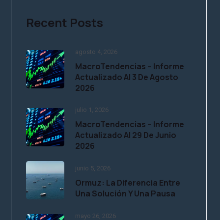
Recent Posts
agosto 4, 2026
MacroTendencias – Informe
Actualizado Al 3 De Agosto
2026
julio 1, 2026
MacroTendencias – Informe
Actualizado Al 29 De Junio
2026
junio 5, 2026
Ormuz: La Diferencia Entre
Una Solución Y Una Pausa
mayo 26, 2026