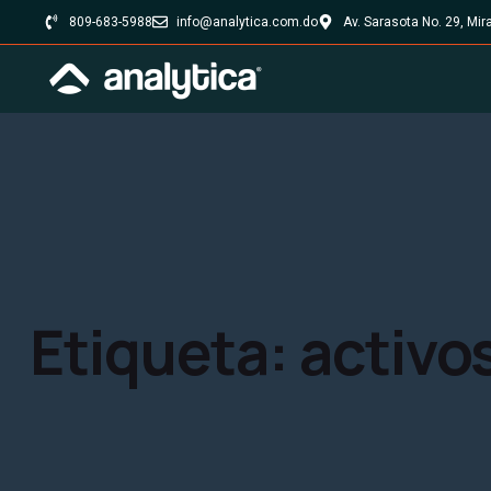
809-683-5988
info@analytica.com.do
Av. Sarasota No. 29, Mi
Etiqueta:
activo