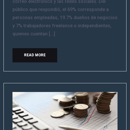
correo electrónico y las redes sociales. Del
público que respondió, el 69% corresponde a
personas empleadas, 19.7% dueños de negocios
y 7% trabajadores freelance o independientes,
quienes cuentan [...]
READ MORE