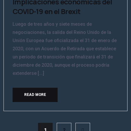
Implicaciones económicas del
COVID-19 en el Brexit
Luego de tres años y siete meses de
negociaciones, la salida del Reino Unido de la
Unión Europea fue oficializada el 31 de enero de
2020, con un Acuerdo de Retirada que establece
un período de transición que finalizará el 31 de
diciembre de 2020, aunque el proceso podría
extenderse [...]
READ MORE
1
2