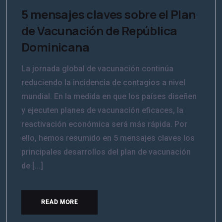
5 mensajes claves sobre el Plan
de Vacunación de República
Dominicana
La jornada global de vacunación continúa
reduciendo la incidencia de contagios a nivel
mundial. En la medida en que los países diseñen
y ejecuten planes de vacunación eficaces, la
reactivación económica será más rápida. Por
ello, hemos resumido en 5 mensajes claves los
principales desarrollos del plan de vacunación
de [...]
READ MORE