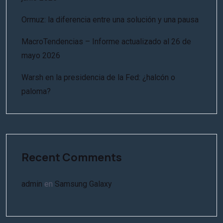
Ormuz: la diferencia entre una solución y una pausa
MacroTendencias – Informe actualizado al 26 de
mayo 2026
Warsh en la presidencia de la Fed: ¿halcón o
paloma?
Recent Comments
admin
en
Samsung Galaxy