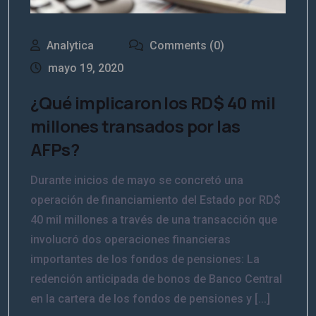
Analytica
Comments (0)
mayo 19, 2020
¿Qué implicaron los RD$ 40 mil
millones transados por las
AFPs?
Durante inicios de mayo se concretó una
operación de financiamiento del Estado por RD$
40 mil millones a través de una transacción que
involucró dos operaciones financieras
importantes de los fondos de pensiones: La
redención anticipada de bonos de Banco Central
en la cartera de los fondos de pensiones y [...]