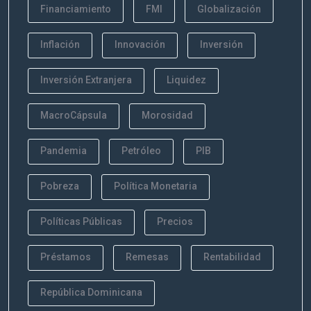
Financiamiento
FMI
Globalización
Inflación
Innovación
Inversión
Inversión Extranjera
Liquidez
MacroCápsula
Morosidad
Pandemia
Petróleo
PIB
Pobreza
Política Monetaria
Políticas Públicas
Precios
Préstamos
Remesas
Rentabilidad
República Dominicana