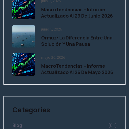
julio 1, 2026
MacroTendencias – Informe
Actualizado Al 29 De Junio 2026
junio 5, 2026
Ormuz: La Diferencia Entre Una
Solución Y Una Pausa
mayo 26, 2026
MacroTendencias – Informe
Actualizado Al 26 De Mayo 2026
Categories
Blog
(61)