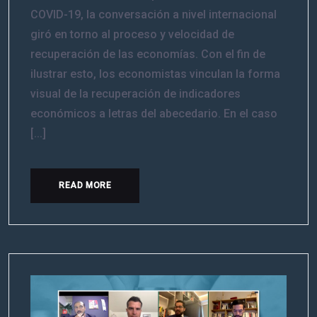
COVID-19, la conversación a nivel internacional
giró en torno al proceso y velocidad de
recuperación de las economías. Con el fin de
ilustrar esto, los economistas vinculan la forma
visual de la recuperación de indicadores
económicos a letras del abecedario. En el caso
[...]
READ MORE