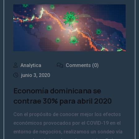
N
o
m
b
E
r
m
e
Analytica
Comments (0)
p
*
r
junio 3, 2020
E
e
m
s
a
a
Economía dominicana se
i
l
Suscribirme
*
contrae 30% para abril 2020
Con el propósito de conocer mejor los efectos
económicos provocados por el COVID-19 en el
entorno de negocios, realizamos un sondeo vía