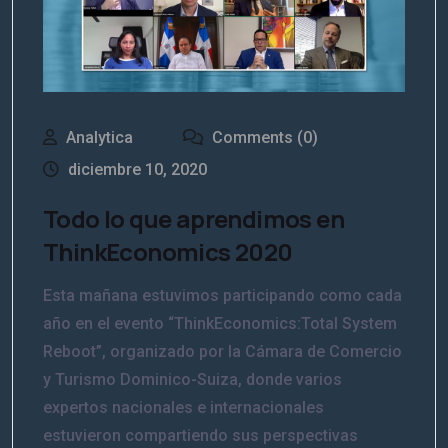
Analytica
Comments (0)
diciembre 10, 2020
Todo lo que aprendimos en
ThinkEconomics 2020
Esta mañana estuvimos participando como cada
año en el evento “ThinkEconomics:Total System
Reboot”, organizado por la Cámara de Comercio
y Turismo Dominico-Suiza, donde varios
expertos nacionales e internacionales
estuvieron compartiendo sus perspectivas