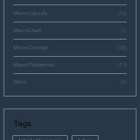
MacroCápsula
(13)
MacroChart
(3)
MacroConcept
(58)
MacroTendencias
(11)
Otros
(2)
Tags