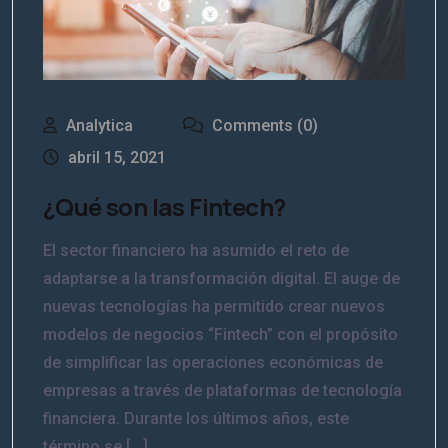
Analytica
Comments (0)
abril 15, 2021
¿Qué son las Fintech?
El sector financiero ha asumido el reto de
adaptarse a la transformación digital. El auge de
nuevas tecnologías ha permitido crear nuevos
modelos de negocios “Fintech” con el propósito
de simplificar las operaciones económicas de
empresas a través de plataformas de tecnología
financiera. Durante los últimos años, este
término se [...]