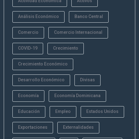
Actividad Económica
Activos
Análisis Económico
Banco Central
Comercio
Comercio Internacional
COVID-19
Crecimiento
Crecimiento Económico
Desarrollo Económico
Divisas
Economía
Economía Dominicana
Educación
Empleo
Estados Unidos
Exportaciones
Externalidades