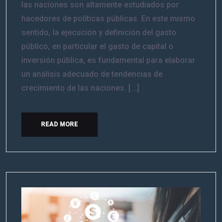
las naciones son altamente estudiados por
hacedores de políticas públicas. En este mismo
sentido, la ejecución y definición del gasto
público, en particular el gasto de capital o
inversión pública, es fundamental para elaborar
un análisis adecuado de tendencias de
crecimiento de las naciones. [...]
READ MORE