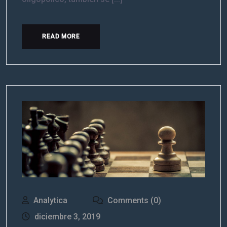
READ MORE
Analytica
Comments (0)
diciembre 3, 2019