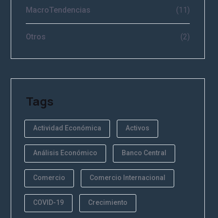
MacroTendencias
(11)
Otros
(2)
Tags
Actividad Económica
Activos
Análisis Económico
Banco Central
Comercio
Comercio Internacional
COVID-19
Crecimiento