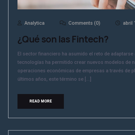
Analytica
Comments (0)
abril
¿Qué son las Fintech?
El sector financiero ha asumido el reto de adaptarse 
tecnologías ha permitido crear nuevos modelos de ne
operaciones económicas de empresas a través de pla
últimos años, este término se [...]
READ MORE