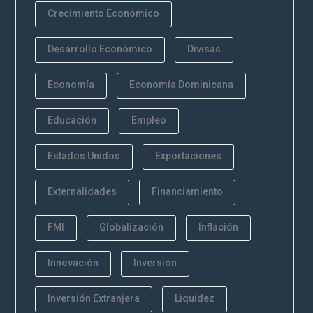
Crecimiento Económico
Desarrollo Económico
Divisas
Economía
Economía Dominicana
Educación
Empleo
Estados Unidos
Exportaciones
Externalidades
Financiamiento
FMI
Globalización
Inflación
Innovación
Inversión
Inversión Extranjera
Liquidez