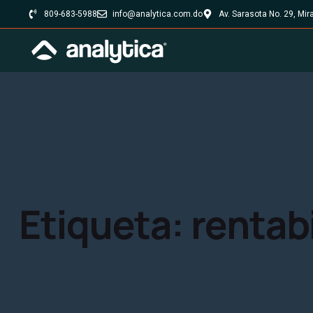
809-683-5988
info@analytica.com.do
Av. Sarasota No. 29, Mi
Etiqueta:
rentab