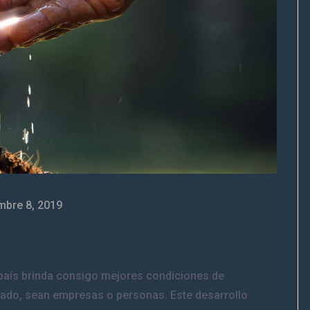
mbre 8, 2019
 país brinda consigo mejores condiciones de
cado, sean empresas o personas. Este desarrollo