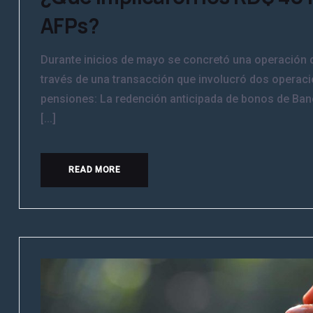
AFPs?
Durante inicios de mayo se concretó una operación d
través de una transacción que involucró dos operaci
pensiones: La redención anticipada de bonos de Banc
[...]
READ MORE