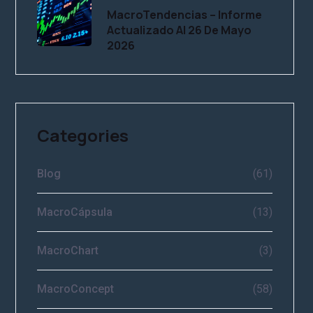
MacroTendencias – Informe
Actualizado Al 26 De Mayo
2026
Categories
Blog
(61)
MacroCápsula
(13)
MacroChart
(3)
MacroConcept
(58)