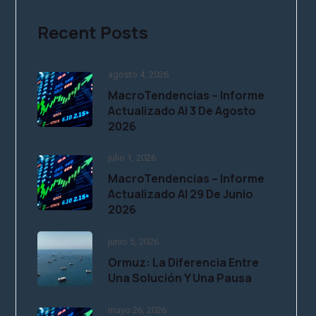
Recent Posts
agosto 4, 2026
MacroTendencias – Informe
Actualizado Al 3 De Agosto
2026
julio 1, 2026
MacroTendencias – Informe
Actualizado Al 29 De Junio
2026
junio 5, 2026
Ormuz: La Diferencia Entre
Una Solución Y Una Pausa
mayo 26, 2026