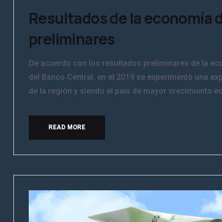
Resultados de la economía 
preliminares
De acuerdo con los resultados preliminares de la e
del Banco Central, en el 2019 se experimentó una ex
de la región y siendo el país de mayor crecimiento ec
READ MORE