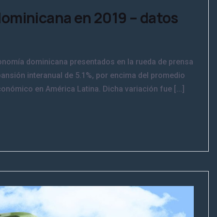
dominicana en 2019 – datos
conomía dominicana presentados en la rueda de prensa
pansión interanual de 5.1%, por encima del promedio
onómico en América Latina. Dicha variación fue [...]