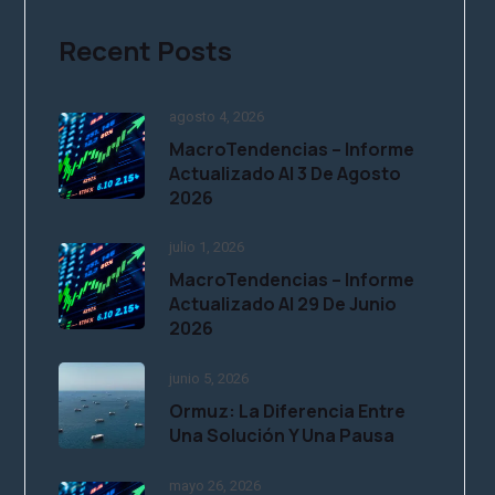
Recent Posts
agosto 4, 2026
MacroTendencias – Informe
Actualizado Al 3 De Agosto
2026
julio 1, 2026
MacroTendencias – Informe
Actualizado Al 29 De Junio
2026
junio 5, 2026
Ormuz: La Diferencia Entre
Una Solución Y Una Pausa
mayo 26, 2026