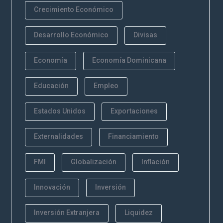
Crecimiento Económico
Desarrollo Económico
Divisas
Economía
Economía Dominicana
Educación
Empleo
Estados Unidos
Exportaciones
Externalidades
Financiamiento
FMI
Globalización
Inflación
Innovación
Inversión
Inversión Extranjera
Liquidez