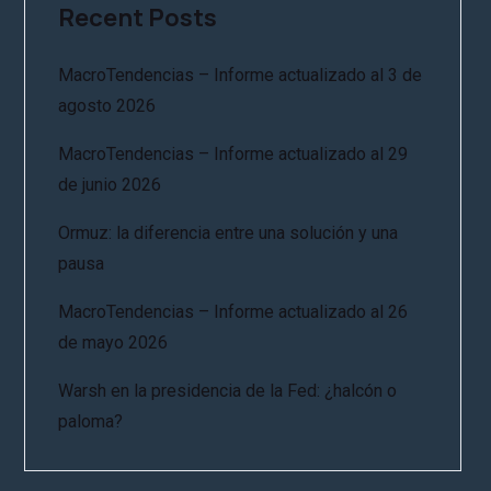
Recent Posts
MacroTendencias – Informe actualizado al 3 de
agosto 2026
MacroTendencias – Informe actualizado al 29
de junio 2026
Ormuz: la diferencia entre una solución y una
pausa
MacroTendencias – Informe actualizado al 26
de mayo 2026
Warsh en la presidencia de la Fed: ¿halcón o
paloma?