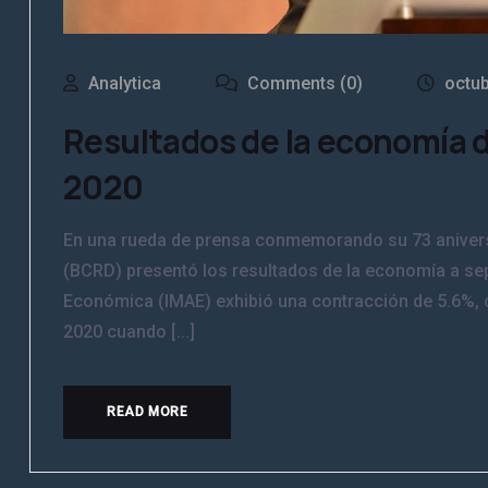
Analytica
Comments (0)
octub
Resultados de la economía 
2020
En una rueda de prensa conmemorando su 73 aniversa
(BCRD) presentó los resultados de la economía a sep
Económica (IMAE) exhibió una contracción de 5.6%, c
2020 cuando [...]
READ MORE