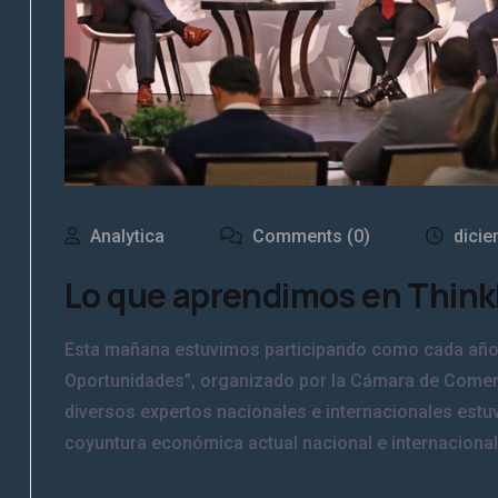
Analytica
Comments (0)
dicie
Lo que aprendimos en Thin
Esta mañana estuvimos participando como cada año 
Oportunidades”, organizado por la Cámara de Come
diversos expertos nacionales e internacionales estu
coyuntura económica actual nacional e internacional. E