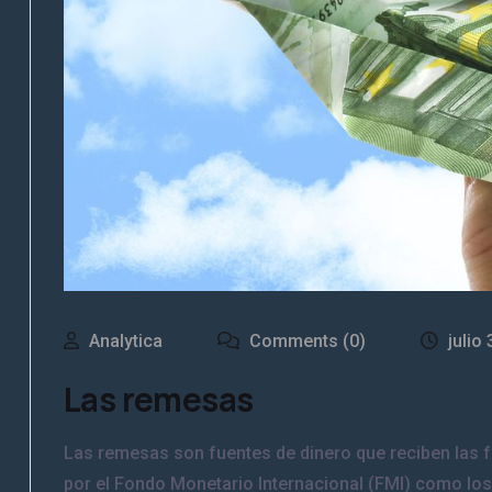
Analytica
Comments (0)
julio
Las remesas
Las remesas son fuentes de dinero que reciben las fa
por el Fondo Monetario Internacional (FMI) como lo