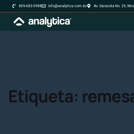
809-683-5988
info@analytica.com.do
Av. Sarasota No. 29, Mi
Etiqueta:
remes