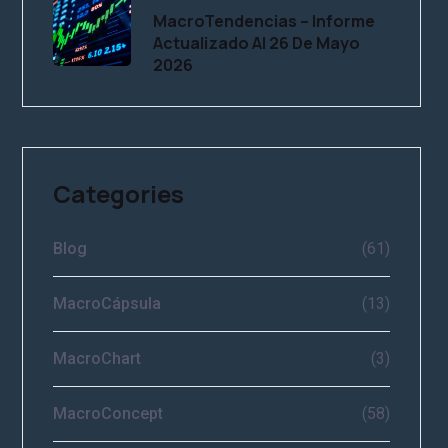
MacroTendencias – Informe
Actualizado Al 26 De Mayo
2026
Categories
Blog
(61)
MacroCápsula
(13)
MacroChart
(3)
MacroConcept
(58)