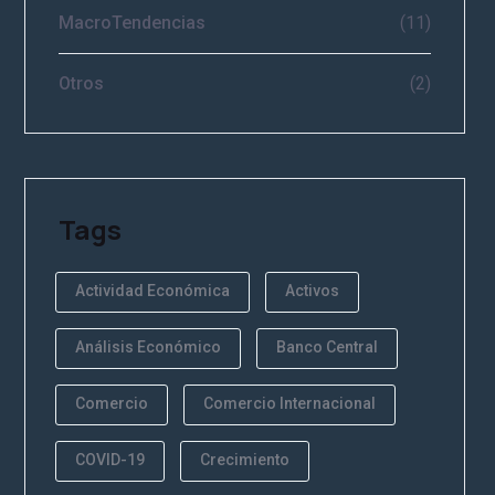
MacroTendencias
(11)
Otros
(2)
Tags
Actividad Económica
Activos
Análisis Económico
Banco Central
Comercio
Comercio Internacional
COVID-19
Crecimiento