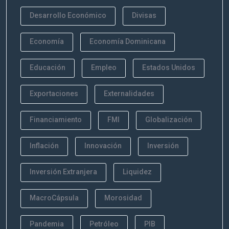
Desarrollo Económico
Divisas
Economía
Economía Dominicana
Educación
Empleo
Estados Unidos
Exportaciones
Externalidades
Financiamiento
FMI
Globalización
Inflación
Innovación
Inversión
Inversión Extranjera
Liquidez
MacroCápsula
Morosidad
Pandemia
Petróleo
PIB