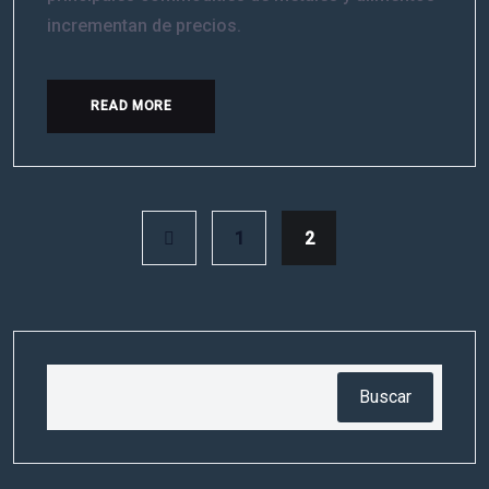
incrementan de precios.
READ MORE
1
2
Buscar