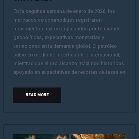
En la segunda semana de enero de 2026, los
mercados de commodities registraron
movimientos mixtos impulsados por tensiones
geopolíticas, expectativas monetarias y
variaciones en la demanda global. El petróleo
subió en medio de incertidumbre internacional,
mientras que el oro alcanzó máximos históricos
apoyado en expectativas de recortes de tasas en
READ MORE