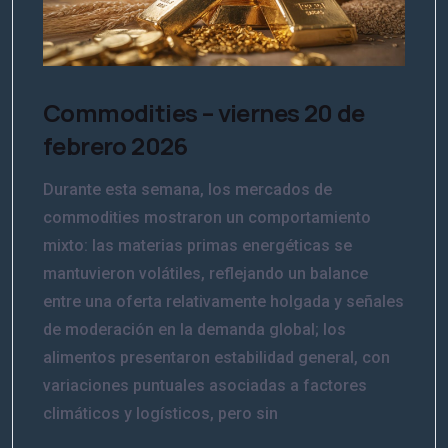
Commodities – viernes 20 de
febrero 2026
Durante esta semana, los mercados de
commodities mostraron un comportamiento
mixto: las materias primas energéticas se
mantuvieron volátiles, reflejando un balance
entre una oferta relativamente holgada y señales
de moderación en la demanda global; los
alimentos presentaron estabilidad general, con
variaciones puntuales asociadas a factores
climáticos y logísticos, pero sin