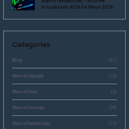
MacroTendencias – Informe
Actualizado Al 26 De Mayo 2026
Categories
Blog
(61)
MacroCápsula
(13)
MacroChart
(3)
MacroConcept
(58)
MacroTendencias
(11)