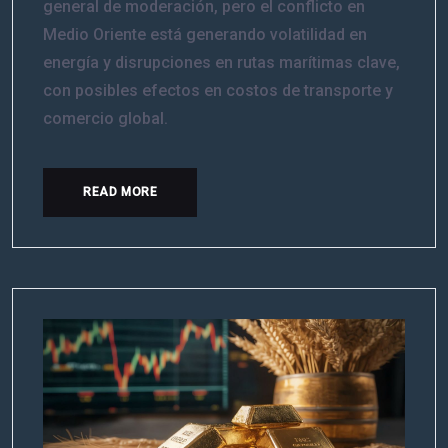
general de moderación, pero el conflicto en
Medio Oriente está generando volatilidad en
energía y disrupciones en rutas marítimas clave,
con posibles efectos en costos de transporte y
comercio global.
READ MORE