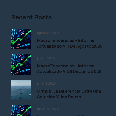
Recent Posts
agosto 4, 2026
MacroTendencias – Informe
Actualizado Al 3 De Agosto 2026
julio 1, 2026
MacroTendencias – Informe
Actualizado Al 29 De Junio 2026
junio 5, 2026
Ormuz: La Diferencia Entre Una
Solución Y Una Pausa
mayo 26, 2026