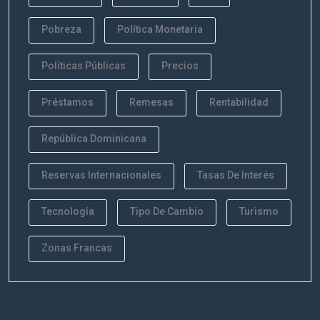
Pobreza
Política Monetaria
Políticas Públicas
Precios
Préstamos
Remesas
Rentabilidad
República Dominicana
Reservas Internacionales
Tasas De Interés
Tecnología
Tipo De Cambio
Turismo
Zonas Francas